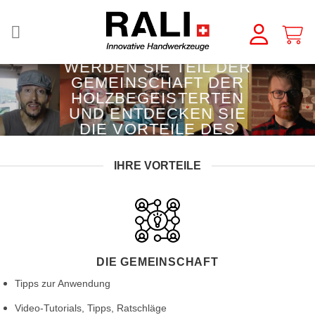
Zum
Inhalt
springen
WERDEN SIE TEIL DER
GEMEINSCHAFT DER
HOLZBEGEISTERTEN
UND ENTDECKEN SIE
DIE VORTEILE DES
RALI-CLUBS
IHRE VORTEILE
DIE GEMEINSCHAFT
Tipps zur Anwendung
Video-Tutorials, Tipps, Ratschläge