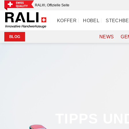
Zum
RALI®, Offizielle Seite
Inhalt
springen
KOFFER
HOBEL
STECHBE
NEWS
GE
BLOG
TIPPS UN