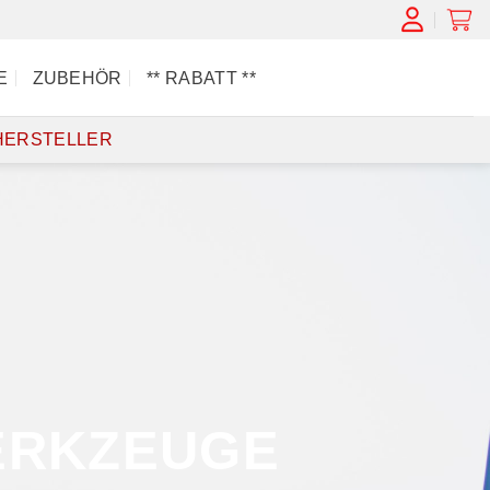
E
ZUBEHÖR
** RABATT **
HERSTELLER
WERKZEUGE