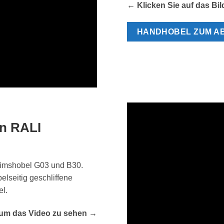
← Klicken Sie auf das Bi
HANDHOBEL ZUM A
en RALI
Simshobel G03 und B30.
elseitig geschliffene
l.
, um das Video zu sehen →