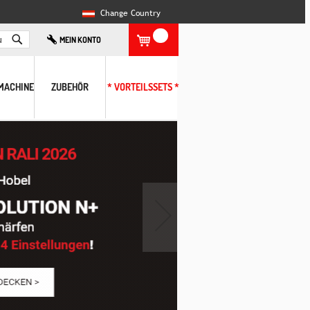
Change Country
Search
MEIN KONTO
MACHINE
ZUBEHÖR
* VORTEILSSETS *
›