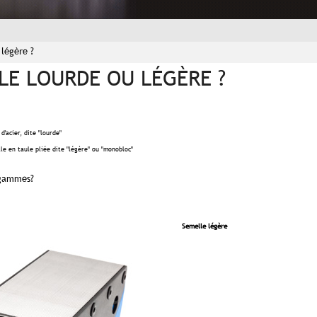
 légère ?
LE LOURDE OU LÉGÈRE ?
d'acier, dite "lourde"
lle en taule pliée dite "légère" ou "monobloc"
x gammes?
Semelle légère