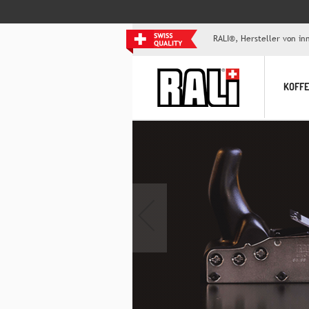
RALI®, Hersteller von i
KOFF
‹