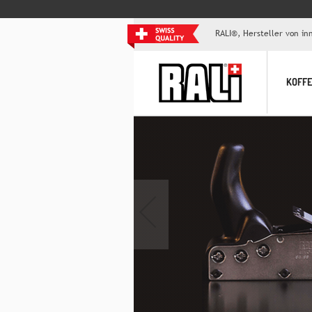
RALI®, Hersteller von i
KOFF
‹