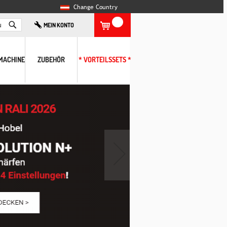
Change Country
Search
MEIN KONTO
MACHINE
ZUBEHÖR
* VORTEILSSETS *
›