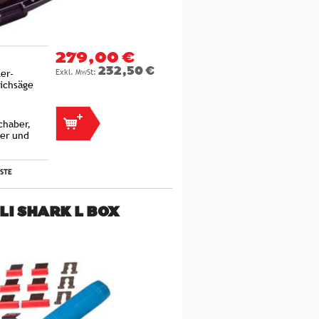
279,00 €
232,50 €
er-
tichsäge
chaber,
er und
ISTE
LI SHARK L BOX