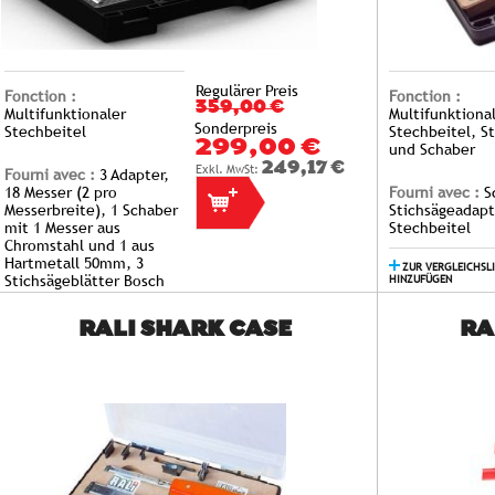
Regulärer Preis
Fonction :
Fonction :
359,00 €
Multifunktionaler
Multifunktional
Sonderpreis
Stechbeitel
Stechbeitel, S
299,00 €
und Schaber
249,17 €
Fourni avec :
3 Adapter,
18 Messer (2 pro
Fourni avec :
S
Messerbreite), 1 Schaber
Stichsägeadapt
mit 1 Messer aus
Stechbeitel
Chromstahl und 1 aus
Hartmetall 50mm, 3
ZUR VERGLEICHSL
Stichsägeblätter Bosch
HINZUFÜGEN
(Holz, Alu und Stahl)
RALI SHARK CASE
RA
ZUR VERGLEICHSLISTE
HINZUFÜGEN