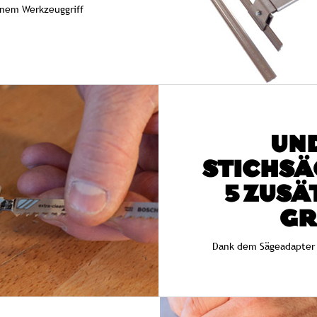
inem Werkzeuggriff
UND
STICHSÄ
5 ZUSÄ
G
Dank dem Sägeadapter 