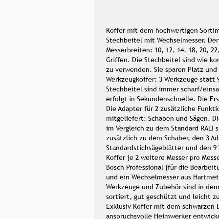
Koffer mit dem hochwertigen Sortim
Stechbeitel mit Wechselmesser. Der 
Messerbreiten: 10, 12, 14, 18, 20, 2
Griffen. Die Stechbeitel sind wie k
zu verwenden. Sie sparen Platz und
Werkzeugkoffer: 3 Werkzeuge statt 9
Stechbeitel sind immer scharf/eins
erfolgt in Sekundenschnelle. Die Er
Die Adapter für 2 zusätzliche Funkti
mitgeliefert: Schaben und Sägen. Di
im Vergleich zu dem Standard RALI 
zusätzlich zu dem Schaber, den 3 Ad
Standardstichsägeblätter und den 9
Koffer je 2 weitere Messer pro Messe
Bosch Professional (für die Bearbeit
und ein Wechselmesser aus Hartmeta
Werkzeuge und Zubehör sind in dem 
sortiert, gut geschützt und leicht z
Exklusiv Koffer mit dem schwarzen De
anspruchsvolle Heimwerker entwick