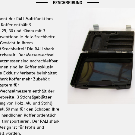
BESCHREIBUNG
ent der RALI Multifunktions-
Koffer enthält 9
2, 25, 30 und 40mm mit 3
onventionelle Holz-Stechbeitel
 Gewicht in Ihrem
 Stechbeitel! Die RALI shark
atzbereit. Der Messerwechsel
satzmesser sind nachschleifbar.
onen sind im Koffer exklusiv
e Exklusiv Variante beinhaltet
shark Koffer mehr Zubehör:
aptern für
 Wechselmessern enthält der
rbreite, 3 Stichsägeblätter
ung von Holz, Alu und Stahl)
ll 50 mm für den Schaber. Ihre
handlichen Koffer ordentlich
u transportieren. Der RALI shark
sign ist für Profis und
elt worden.