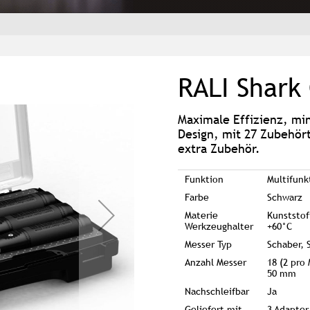
RALI Shark 
Maximale Effizienz, min
Design, mit 27 Zubehört
extra Zubehör.
Funktion
Multifunk
Farbe
Schwarz
Materie
Kunststof
Werkzeughalter
+60°C
Messer Typ
Schaber, 
Anzahl Messer
18 (2 pro
50 mm
Nachschleifbar
Ja
Geliefert mit
3 Adapter