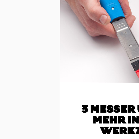
3 MESSER 
MEHR IN
WERKZ