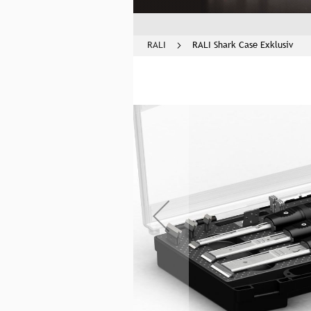
RALI
RALI Shark Case Exklusiv
Zum
Ende
der
Bildgalerie
springen