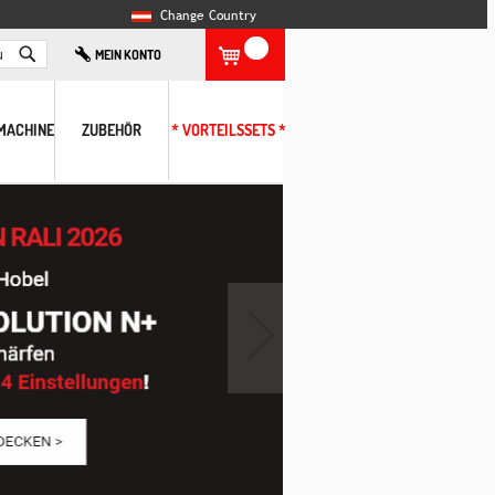
Change Country
Search
MEIN KONTO
MACHINE
ZUBEHÖR
* VORTEILSSETS *
›