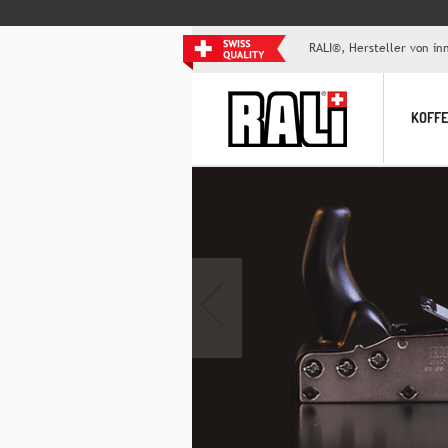
RALI®, Hersteller von i
KOFF
‹