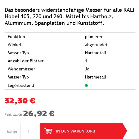
springen
Das besonders widerstandfähige Messer für alle RALI
Hobel 105, 220 und 260. Mittel bis Hartholz,
Aluminium, Spanplatten und Kunststoff.
Funktion
planieren
Winkel
abgerundet
Messer Typ
Hartmetall
Anzahl der Blätter
1
Wendemesser
Ja
Messer Typ
Hartmetall
Lagerbestand
32,30 €
26,92 €
IN DEN WARENKORB
Menge