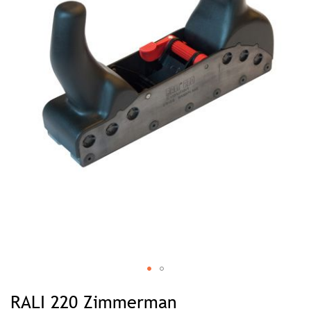
Zum
Anfang
RALI 220 Zimmerman
der
Bildgalerie