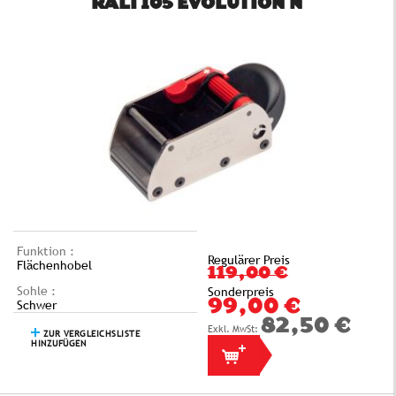
RALI 105 EVOLUTION N
Funktion :
Regulärer Preis
Flächenhobel
119,00 €
Sohle :
Sonderpreis
Schwer
99,00 €
82,50 €
ZUR VERGLEICHSLISTE
HINZUFÜGEN