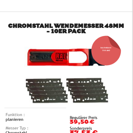
CHROMSTAHL WENDEMESSER 48MM
- 10ER PACK
kostenloser
Versand
Funktion :
Regulärer Preis
planieren
39,50 €
Messer Typ :
Sonderpreis
Chromstahl