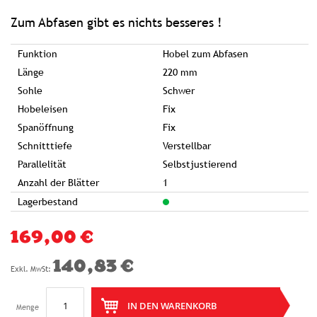
springen
Zum Abfasen gibt es nichts besseres !
Funktion
Hobel zum Abfasen
Länge
220 mm
Sohle
Schwer
Hobeleisen
Fix
Spanöffnung
Fix
Schnitttiefe
Verstellbar
Parallelität
Selbstjustierend
Anzahl der Blätter
1
Lagerbestand
169,00 €
140,83 €
IN DEN WARENKORB
Menge