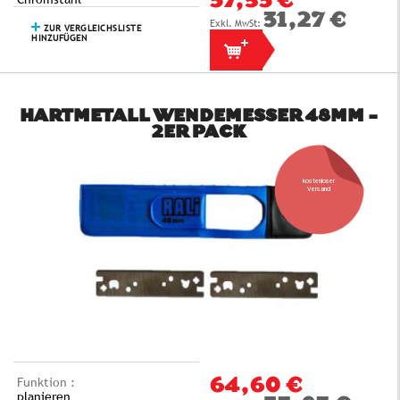
37,53 €
31,27 €
ZUR VERGLEICHSLISTE
HINZUFÜGEN
HARTMETALL WENDEMESSER 48MM -
2ER PACK
kostenloser
Versand
Funktion :
64,60 €
planieren