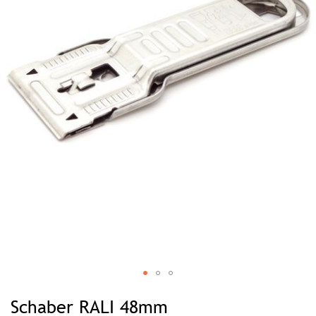
Zum
Anfang
Schaber RALI 48mm
der
Bildgalerie