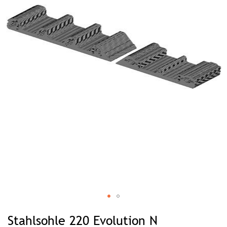
Zum
Anfang
Stahlsohle 220 Evolution N
der
Bildgalerie