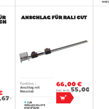
HINZ
ÜR
ANSCHLAG FÜR RALI CUT
CH
Funktion :
66,00 €
Anschlag mit
55,00 €
Massstab
€
,67 €
ZUR
VERGLEICHSLISTE
HINZUFÜGEN