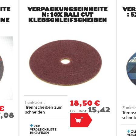
ITE
VERPACKUNGSEINHEITE
VER
N: 10X RALI CUT
: 
HNE
KLEBSCHLEIFSCHEIBEN
Funktion :
18,50 €
Trennscheiben zum
Funkti
€
15,42 €
schneiden
Trenns
,08 €
schnei
ZUR
VERGLEICHSLISTE
ZU
HINZUFÜGEN
VERGL