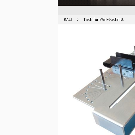
RALI
Tisch für Winkelschnitt
Zum
Ende
der
Bildgalerie
springen