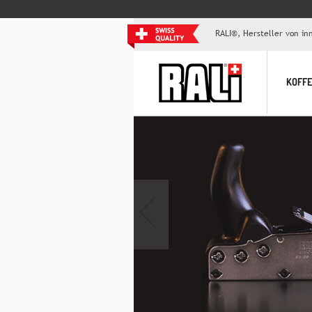
RALI®, Hersteller von i
KOFF
‹