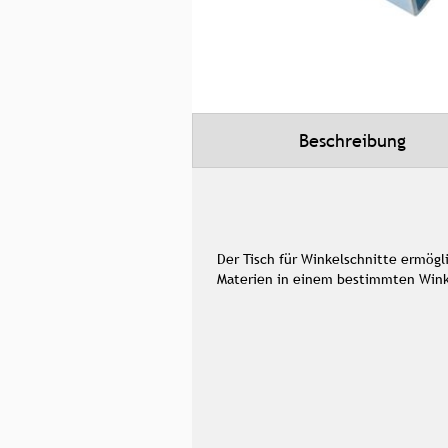
Zum
Anfang
der
Bildgalerie
Beschreibung
springen
Der Tisch für Winkelschnitte ermögl
Materien in einem bestimmten Wink