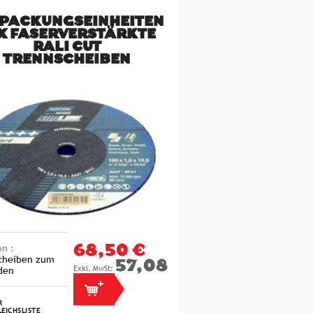
PACKUNGSEINHEITEN
5X FASERVERSTÄRKTE
RALI CUT
TRENNSCHEIBEN
on :
68,50 €
cheiben zum
57,08 €
den
R
EICHSLISTE