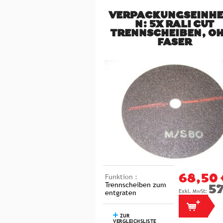
VERPACKUNGSEINHE
N: 5X RALI CUT
TRENNSCHEIBEN, O
FASER
Funktion :
68,50 
Trennscheiben zum
57
entgraten
ZUR
VERGLEICHSLISTE