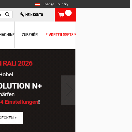
Change Country
Search
MEIN KONTO
MACHINE
ZUBEHÖR
* VORTEILSSETS *
›