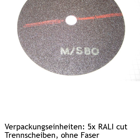
Zum
Anfang
Verpackungseinheiten: 5x RALI cut
der
Bildgalerie
springen
Trennscheiben, ohne Faser